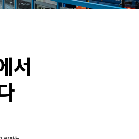
게
이
션
6에서
다