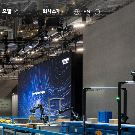
모델
회사소개
현
해
EN
검
외
대
색
법
자
인
동
사
차
이
월
트
드
찾
와
기
이
드
글
로
벌
네
비