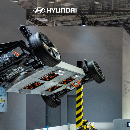
모
빌
리
티
솔
루
션