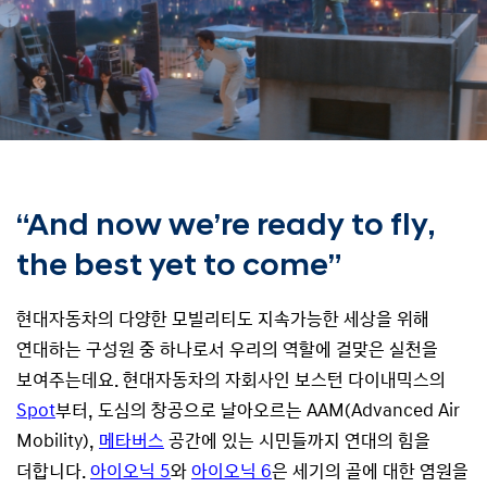
“And now we’re ready to fly,
the best yet to come”
현대자동차의 다양한 모빌리티도 지속가능한 세상을 위해
연대하는 구성원 중 하나로서 우리의 역할에 걸맞은 실천을
보여주는데요. 현대자동차의 자회사인 보스턴 다이내믹스의
Spot
부터, 도심의 창공으로 날아오르는 AAM(Advanced Air
Mobility),
메타버스
공간에 있는 시민들까지 연대의 힘을
더합니다.
아이오닉 5
와
아이오닉 6
은 세기의 골에 대한 염원을