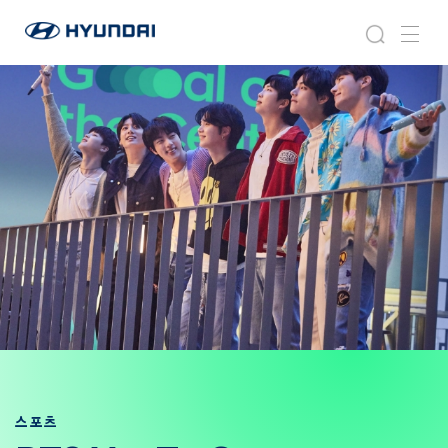
현
라
검
메
대
이
색
뉴
자
프
동
스
차
타
월
일
드
와
이
드
글
로
벌
네
비
게
이
션
스포츠